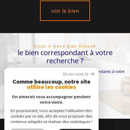
voir le bien
vous n'avez pas trouvé
le bien correspondant à votre
recherche ?
Créer une alerte email et recevez les biens correspondants à votre
On en reste là
recherche dans votre boîte mail !
Comme beaucoup, notre site
utilise les cookies
On aimerait vous accompagner pendant
créer l'alerte
votre visite.
En poursuivant, vous acceptez l'utilisation des
cookies par ce site, afin de vous proposer des
contenus adaptés et réaliser des statistiques !
se