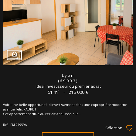
Lyon
(69003)
Idéal investisseur ou premier achat
51 m²
-
215 000 €
Voici une belle opportunité d'investissement dans une copropriété moderne
avenue félix FAURE !
Cet appartement situé au rez-de-chaussée, sur...
Réf : PM 27959A
Sélection
Sél