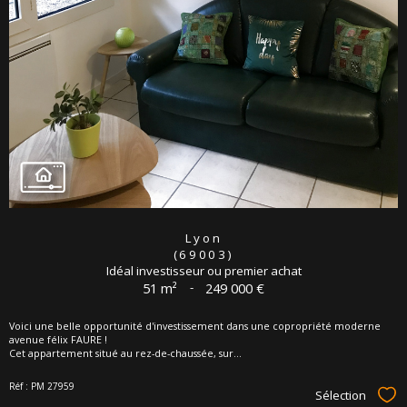
Lyon
(69003)
Idéal investisseur ou premier achat
51 m²
-
249 000 €
Voici une belle opportunité d'investissement dans une copropriété moderne
avenue félix FAURE !
Cet appartement situé au rez-de-chaussée, sur...
Réf : PM 27959
Sélection
Sél