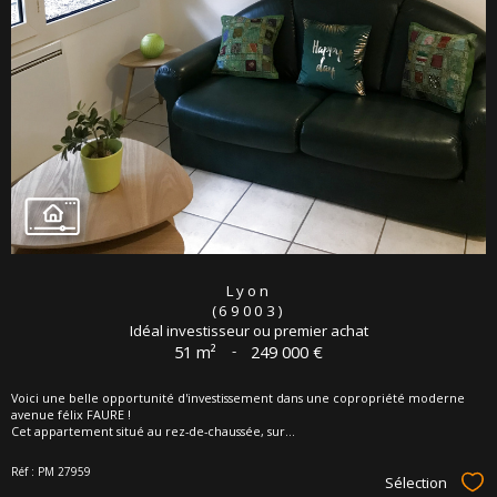
Lyon
(69003)
Idéal investisseur ou premier achat
51 m²
-
249 000 €
Voici une belle opportunité d'investissement dans une copropriété moderne
avenue félix FAURE !
Cet appartement situé au rez-de-chaussée, sur...
Réf : PM 27959
Sélection
Sél