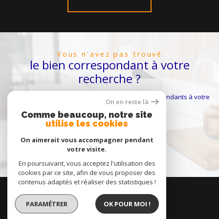
vous n'avez pas trouvé
le bien correspondant à votre
recherche ?
Créer une alerte email et recevez les biens correspondants à votre
On en reste là
recherche dans votre boîte mail !
Comme beaucoup, notre site
utilise les cookies
On aimerait vous accompagner pendant
créer l'alerte
votre visite.
En poursuivant, vous acceptez l'utilisation des
cookies par ce site, afin de vous proposer des
contenus adaptés et réaliser des statistiques !
se
connecter
PARAMÉTRER
OK POUR MOI !
espace propriétaire