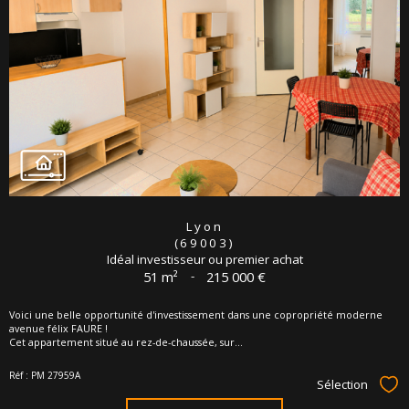
Lyon
(69003)
Idéal investisseur ou premier achat
51 m²
-
215 000 €
Voici une belle opportunité d'investissement dans une copropriété moderne
avenue félix FAURE !
Cet appartement situé au rez-de-chaussée, sur...
Réf : PM 27959A
Sélection
Sél