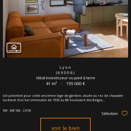
Lyon
(69006)
Idéal investisseur ou pied à terre
41 m²
-
195 000 €
Joli potentiel pour cette ancienne loge de gardien, située au rez de chaussée
surélevé d'un bel immeuble de 1930 au 88 boulevard des Belges,...
Réf : MB 186 - LYON
Sélection
Sél
voir le bien