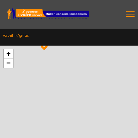
Accueil
Agences
+
−