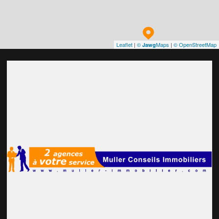
Leaflet
|
©
Maps
|
© OpenStreetMap
Jawg
VOIR L'AGENCE