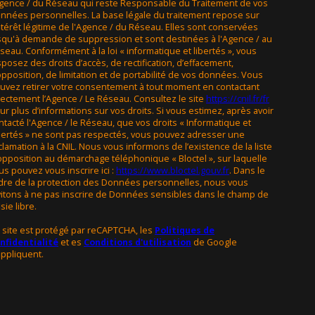
Agence / du Réseau qui reste Responsable du Traitement de vos
nnées personnelles. La base légale du traitement repose sur
intérêt légitime de l'Agence / du Réseau. Elles sont conservées
squ'à demande de suppression et sont destinées à l'Agence / au
seau. Conformément à la loi « informatique et libertés », vous
sposez des droits d’accès, de rectification, d’effacement,
opposition, de limitation et de portabilité de vos données. Vous
uvez retirer votre consentement à tout moment en contactant
rectement l’Agence / Le Réseau. Consultez le site
https://cnil.fr/fr
ur plus d’informations sur vos droits. Si vous estimez, après avoir
ntacté l'Agence / le Réseau, que vos droits « Informatique et
bertés » ne sont pas respectés, vous pouvez adresser une
clamation à la CNIL. Nous vous informons de l’existence de la liste
opposition au démarchage téléphonique « Bloctel », sur laquelle
us pouvez vous inscrire ici :
https://www.bloctel.gouv.fr
. Dans le
dre de la protection des Données personnelles, nous vous
vitons à ne pas inscrire de Données sensibles dans le champ de
sie libre.
 site est protégé par reCAPTCHA, les
Politiques de
nfidentialité
et es
Conditions d'utilisation
de Google
appliquent.