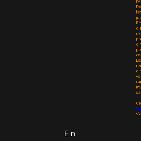
l'
Do
l'
ju
Ré
di
d’
po
di
po
co
Li
ré
d'
vo
ca
in
sai
Ce
Co
s'
en