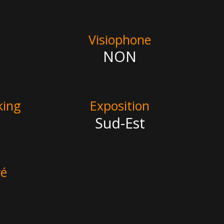
Visiophone
NON
king
Exposition
Sud-Est
ré