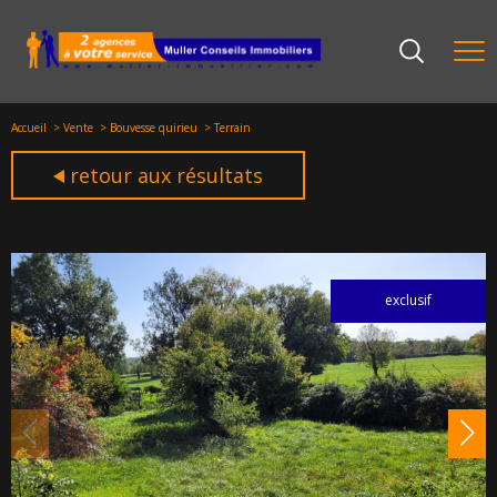
Accueil
Vente
Bouvesse quirieu
Terrain
retour aux résultats
exclusif