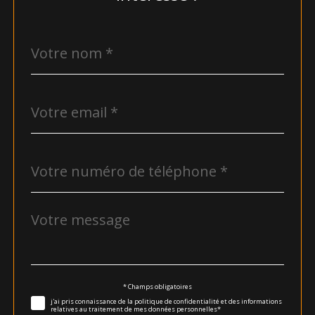
Nom
Fieldset
*
par
défaut
email
*
Téléphone
*
Message
Fieldset
*
par
défaut
Validation
* Champs obligatoires
j'ai pris connaissance de la politique de confidentialité et des informations
relatives au traitement de mes données personnelles*