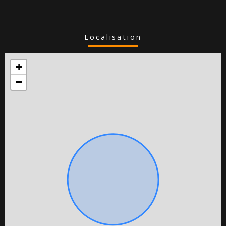
localisation
+
−