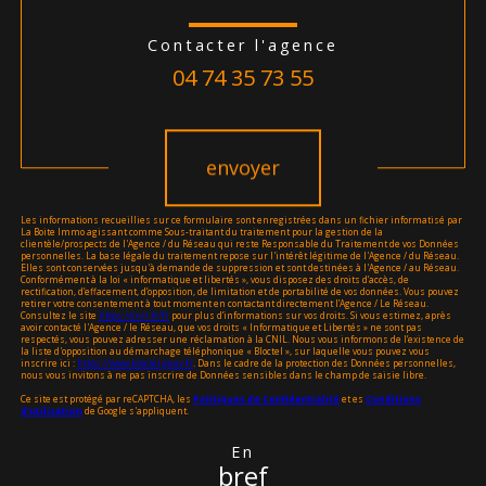
contacter l'agence
04 74 35 73 55
Validation
envoyer
Les informations recueillies sur ce formulaire sont enregistrées dans un fichier informatisé par
La Boite Immo agissant comme Sous-traitant du traitement pour la gestion de la
clientèle/prospects de l'Agence / du Réseau qui reste Responsable du Traitement de vos Données
personnelles. La base légale du traitement repose sur l'intérêt légitime de l'Agence / du Réseau.
Elles sont conservées jusqu'à demande de suppression et sont destinées à l'Agence / au Réseau.
Conformément à la loi « informatique et libertés », vous disposez des droits d’accès, de
rectification, d’effacement, d’opposition, de limitation et de portabilité de vos données. Vous pouvez
retirer votre consentement à tout moment en contactant directement l’Agence / Le Réseau.
Consultez le site
https://cnil.fr/fr
pour plus d’informations sur vos droits. Si vous estimez, après
avoir contacté l'Agence / le Réseau, que vos droits « Informatique et Libertés » ne sont pas
respectés, vous pouvez adresser une réclamation à la CNIL. Nous vous informons de l’existence de
la liste d'opposition au démarchage téléphonique « Bloctel », sur laquelle vous pouvez vous
inscrire ici :
https://www.bloctel.gouv.fr
. Dans le cadre de la protection des Données personnelles,
nous vous invitons à ne pas inscrire de Données sensibles dans le champ de saisie libre.
Ce site est protégé par reCAPTCHA, les
Politiques de Confidentialité
et es
Conditions
d'utilisation
de Google s'appliquent.
en
bref